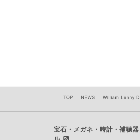
TOP
NEWS
William-Lenny 
宝石・メガネ・時計・補聴器
ル