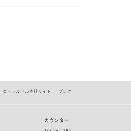
コーラルベル本社サイト
ブログ
カウンター
Today :
181